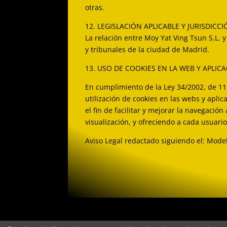
otras.
12. LEGISLACIÓN APLICABLE Y JURISDICC
La relación entre Moy Yat Ving Tsun S.L. 
y tribunales de la ciudad de Madrid.
13. USO DE COOKIES EN LA WEB Y APLIC
En cumplimiento de la Ley 34/2002, de 11 
utilización de cookies en las webs y aplic
el fin de facilitar y mejorar la navegació
visualización, y ofreciendo a cada usuari
Aviso Legal redactado siguiendo el: Mode