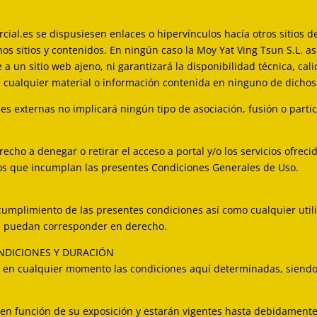
ial.es se dispusiesen enlaces o hipervínculos hacía otros sitios de
hos sitios y contenidos. En ningún caso la Moy Yat Ving Tsun S.L. 
 un sitio web ajeno, ni garantizará la disponibilidad técnica, calid
e cualquier material o información contenida en ninguno de dichos h
es externas no implicará ningún tipo de asociación, fusión o parti
recho a denegar o retirar el acceso a portal y/o los servicios ofrec
ios que incumplan las presentes Condiciones Generales de Uso.
cumplimiento de las presentes condiciones así como cualquier util
 le puedan corresponder en derecho.
ONDICIONES Y DURACIÓN
ar en cualquier momento las condiciones aquí determinadas, sien
rá en función de su exposición y estarán vigentes hasta debidamen