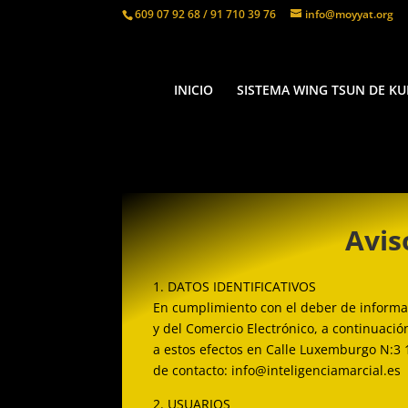
609 07 92 68 / 91 710 39 76
info@moyyat.org
INICIO
SISTEMA WING TSUN DE KU
Avis
1. DATOS IDENTIFICATIVOS
En cumplimiento con el deber de informaci
y del Comercio Electrónico, a continuació
a estos efectos en Calle Luxemburgo N:3 1
de contacto: info@inteligenciamarcial.es
2. USUARIOS