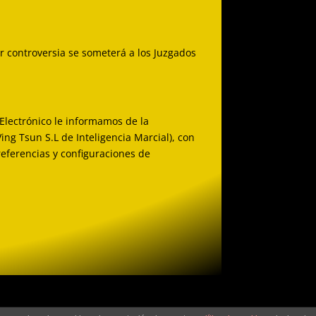
er controversia se someterá a los Juzgados
 Electrónico le informamos de la
ing Tsun S.L de Inteligencia Marcial), con
preferencias y configuraciones de