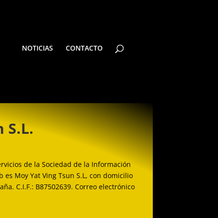
NOTICIAS
CONTACTO
 S.L.
rvicios de la Sociedad de la Información
b es Moy Yat Ving Tsun S.L, con domicilio
aña. C.I.F.: B87502639. Correo electrónico