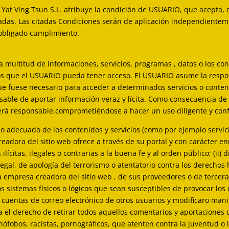
y Yat Ving Tsun S.L. atribuye la condición de USUARIO, que acepta, 
jadas. Las citadas Condiciones serán de aplicación independiente
 obligado cumplimiento.
 multitud de informaciones, servicios, programas , datos o los co
 los que el USUARIO pueda tener acceso. El USUARIO asume la respo
que fuese necesario para acceder a determinados servicios o conten
sable de aportar información veraz y lícita. Como consecuencia de 
erá responsable,comprometiéndose a hacer un uso diligente y conf
adecuado de los contenidos y servicios (como por ejemplo servici
adora del sitio web ofrece a través de su portal y con carácter enu
 ilícitas, ilegales o contrarias a la buena fe y al orden público; (i
legal, de apología del terrorismo o atentatorio contra los derechos
a empresa creadora del sitio web , de sus proveedores o de tercera
os sistemas físicos o lógicos que sean susceptibles de provocar lo
las cuentas de correo electrónico de otros usuarios y modificaro m
a el derecho de retirar todos aquellos comentarios y aportaciones 
ófobos, racistas, pornográficos, que atenten contra la juventud o l