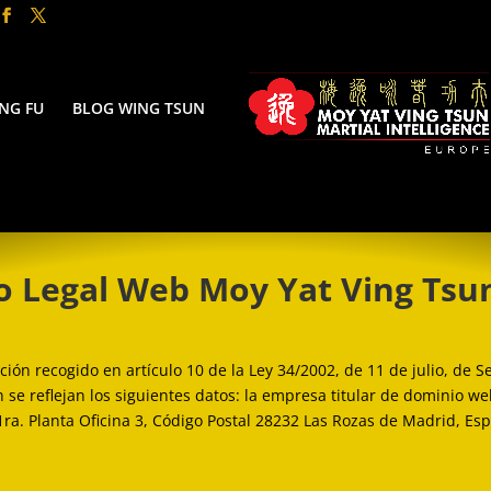
NG FU
BLOG WING TSUN
o Legal Web Moy Yat Ving Tsun
ón recogido en artículo 10 de la Ley 34/2002, de 11 de julio, de Se
n se reflejan los siguientes datos: la empresa titular de dominio we
ra. Planta Oficina 3, Código Postal 28232 Las Rozas de Madrid, Esp