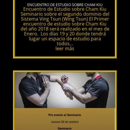
ENCUENTRO DE ESTUDIO SOBRE CHAM KIU
Encuentro de Estudio sobre Cham Kiu
Seminario sobre el segundo dominio del
Sistema Ving Tsun (Wing Tsun) El Primer
encuentro de estudio sobre Cham Kiu
del año 2018 será realizado en el mes de
Enero. Los días 19 y 20 donde tendrá
lugar un espacio de estudio para
todos...
leer más