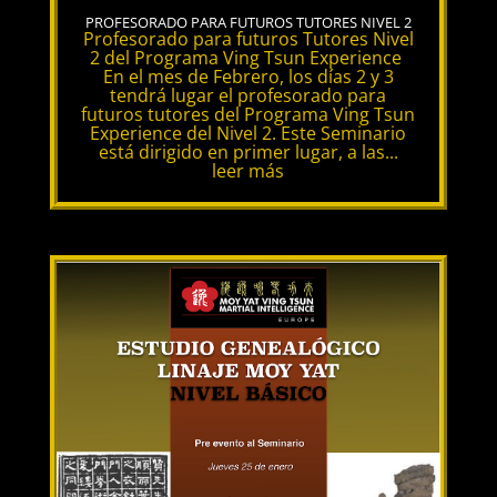
PROFESORADO PARA FUTUROS TUTORES NIVEL 2
Profesorado para futuros Tutores Nivel
2 del Programa Ving Tsun Experience
En el mes de Febrero, los días 2 y 3
tendrá lugar el profesorado para
futuros tutores del Programa Ving Tsun
Experience del Nivel 2. Este Seminario
está dirigido en primer lugar, a las...
leer más