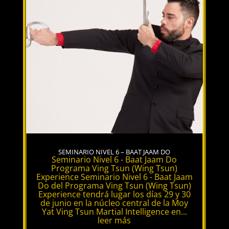
SEMINARIO NIVEL 6 – BAAT JAAM DO
Seminario Nivel 6 - Baat Jaam Do
Programa Ving Tsun (Wing Tsun)
Experience Seminario Nivel 6 - Baat Jaam
Do del Programa Ving Tsun (Wing Tsun)
Experience tendrá lugar los días 29 y 30
de junio en la núcleo central de la Moy
Yat Ving Tsun Martial Intelligence en...
leer más