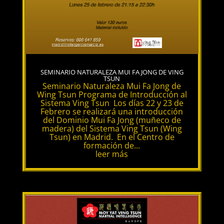
SEMINARIO NATURALEZA MUI FA JONG DE VING
TSUN
Seminario Naturaleza Mui Fa Jong de
Wing Tsun Programa de Introducción al
Sistema Ving Tsun Los días 22 y 23 de
Febrero se realizará una introducción
del Dominio Mui Fa Jong (muñeco de
madera) del Sistema Ving Tsun (Wing
Tsun) en Madrid. En el Centro de
formación de...
leer más