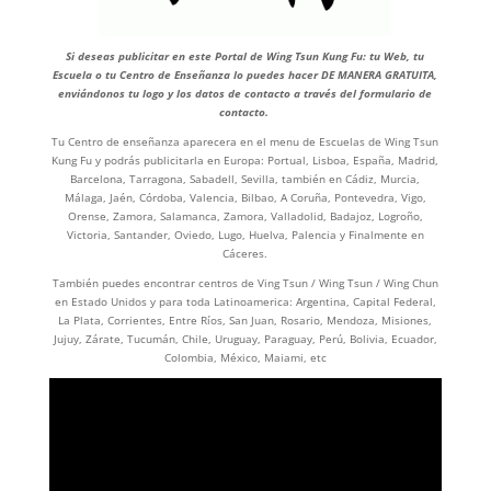
Si deseas publicitar en este Portal de Wing Tsun Kung Fu: tu Web, tu
Escuela o tu Centro de Enseñanza lo puedes hacer DE MANERA GRATUITA,
enviándonos tu logo y los datos de contacto a través del formulario de
contacto.
Tu Centro de enseñanza aparecera en el menu de Escuelas de Wing Tsun
Kung Fu y podrás publicitarla en Europa: Portual, Lisboa, España, Madrid,
Barcelona, Tarragona, Sabadell, Sevilla, también en Cádiz, Murcia,
Málaga, Jaén, Córdoba, Valencia, Bilbao, A Coruña, Pontevedra, Vigo,
Orense, Zamora, Salamanca, Zamora, Valladolid, Badajoz, Logroño,
Victoria, Santander, Oviedo, Lugo, Huelva, Palencia y Finalmente en
Cáceres.
También puedes encontrar centros de Ving Tsun / Wing Tsun / Wing Chun
en Estado Unidos y para toda Latinoamerica: Argentina, Capital Federal,
La Plata, Corrientes, Entre Ríos, San Juan, Rosario, Mendoza, Misiones,
Jujuy, Zárate, Tucumán, Chile, Uruguay, Paraguay, Perú, Bolivia, Ecuador,
Colombia, México, Maiami, etc