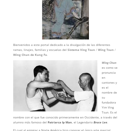
Bienvenidos a este portal dedicado a la divulgación de las diferentes
ramas, linajes, familias y escuelas del
Sistema Ving Tsun
/
Wing Tsun
/
Wing Chun de Kung Fu
.
Wing Chun
es como se
pronuncia
en
cantones y
es el
nombre de
su
fundadora
Yim Ving
Tsun. Es el
nombre con el que fue conocido primeramente en Occidente, a través del
alumno más famoso del
Patriarca Ip Man
, el Legendario
Bruce Lee
.
El cual al emigrar a Norte América hizo conocer el único arte marcial