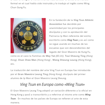
formal en el cual había sido instruido y lo tradujo al inglés como Wing
Chun Gung Fu.
En la fundación de la
Ving Tsun Athletic
Assosiation
fue decidido por
unanimidad por los principales
discípulos y con la aprobación del
Patriarca Ip Man referente del estilo;
escribirlo como
Ving Tsun
y es así como
se sigue usando en muchas de las
escuelas que son descendientes del
legado del Gran Maestro de Kung Fu,
como es el caso la Familias de
Moy Yat
(EE.UU)
,
Tsui Sheung Ting
(Hong
Kong)
,
Chan Chee Man
(Hong Kong)
,
Wong Sheung Leung
(Hong Kong)
,
etc.
La traducción del nombre del arte Ving Tsun en Europa fue introducida
por el
Gran Maestro Leung Ting
(Hong Kong),
discípulo del primer
alumno de Ip Man el Gran Maestro Leung Sheung.
Ving Tsun en Europa como «Wing Tsun»
El Gran Maestro Leung Ting adoptó un variación diferente a la oficial en
Hong Kong y pasó a transcribirlo y a referirse al mismo arte como
Wing
Tsun
. En muchos de los países de Europa se refieren al arte de esta
manera.