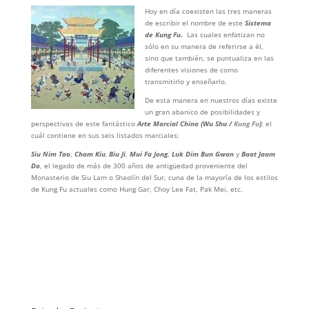
Hoy en día coexisten las tres maneras
de escribir el nombre de este
Sistema
de Kung Fu.
Las cuales enfatizan no
sólo en su manera de referirse a él,
sino que también, se puntualiza en las
diferentes visiones de como
transmitirlo y enseñarlo.
De esta manera en nuestros días existe
un gran abanico de posibilidades y
perspectivas de este fantástico
Arte Marcial Chino (Wu Shu /
Kung Fu
)
; el
cuál contiene en sus seis listados marciales:
Siu Nim Tao
,
Cham Kiu
,
Biu Ji
,
Mui Fa Jong
,
Luk Dim Bun Gwan
y
Baat Jaam
Do
, el legado de más de 300 años de antigüedad proveniente del
Monasterio de Siu Lam o Shaolín del Sur, cuna de la mayoría de los estilos
de Kung Fu actuales como Hung Gar, Choy Lee Fat, Pak Mei, etc.