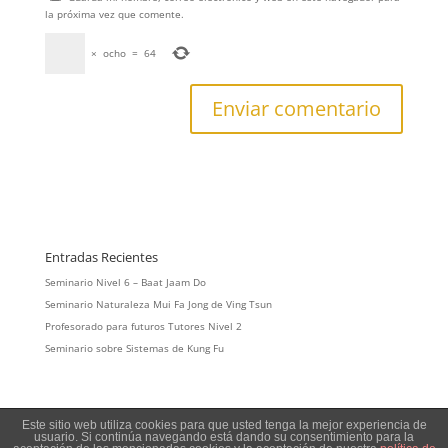
la próxima vez que comente.
×
ocho
=
64
Entradas Recientes
Seminario Nivel 6 – Baat Jaam Do
Seminario Naturaleza Mui Fa Jong de Ving Tsun
Profesorado para futuros Tutores Nivel 2
Seminario sobre Sistemas de Kung Fu
Este sitio web utiliza cookies para que usted tenga la mejor experiencia de
usuario. Si continúa navegando está dando su consentimiento para la