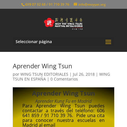
609 07 92 68 / 91 710 39 76
info@moyyat.org
Seleccionar página
Aprender Wing Tsun
por
WING TSUN EDITORIALES
|
Jul 26, 2018
|
WING
TSUN EN ESPAÑA
|
0 Comentarios
Aprender Wing Tsun
Aprender Kung Fu en Madrid
Para Aprender Wing Tsun puedes
contactar a través del teléfono: 606
641 859 / 91 710 39 76. Pide una cita
para conocer nuestra escuelas en
Madrid al
email