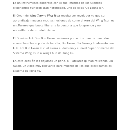
Es un instrumento poderoso con el cual muchos de los Grandes
exponentes tuvieron gran notoriedad, uno de ellos fue Leung Jan.
El Gwan de
Wing Tsun
o
Ving Tsun
resulta ser revelador ya que su
aprendizaje muestra muchas nociones de como el Arte del Wing Tsun es
un
Sistema
que busca liberar a la persona que lo aprende y no
encasillarla dentro del mismo.
El Dominio Luk Dim Bun Gwan comienza por varios marcos marciales
como Chin Choi o puño de batalla, Biu Gwan, Chi Gwan y finalmente con
Luk Dim Bun Gwan el cual cierra el dominio y el nivel Superior medio del
Sistema Wing Tsun o Wing Chun de Kung Fu.
En esta ocasión les dejamos un perla, al Patriarca Ip Man ralizando Biu
Gwan, un video muy relevante para muchos de los que practicamos es
Sistema de Kung Fu.