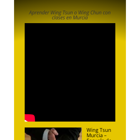
Aprender Wing Tsun o Wing Chun con
clases en Murcia
Wing Tsun
Murcia –