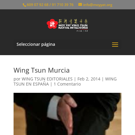
609 07 92 68 / 91 710 39 76
info@moyyat.org
Seleccionar página
Wing Tsun Murcia
por
WING TSUN EDITORIALES
|
Feb 2, 2014
|
WING
TSUN EN ESPAÑA
|
1 Comentario