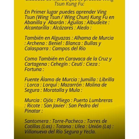
Tsun Kung Fu:
En Primer lugar puedes aprender Ving
Tsun (Wing Tsun / Wing Chun) Kung Fu en
Abanilla y Abarán : Águilas : Albudeite :
Alcantarilla : Alcázares : Aledo :
También en Alguazas : Alhama de Murcia
: Archena : Beniel : Blanca : Bullas y
Calasparra : Campos del Río
Como También en Caravaca de la Cruz y
Cartagena : Cehegín : Ceutí : Cieza :
Fortuna :
Fuente Álamo de Murcia : Jumilla : Librilla
: Lorca : Lorquí : Mazarrón : Molina de
Segura : Moratalla y Mula :
Murcia : Ojós : Pliego : Puerto Lumbreras
: Ricote : San Javier : San Pedro del
Pinatar :
Santomera : Torre-Pacheco : Torres de
Cotillas (Las) : Totana : Ulea : Unión (La) :
Villanueva del Río Segura y Yecla.