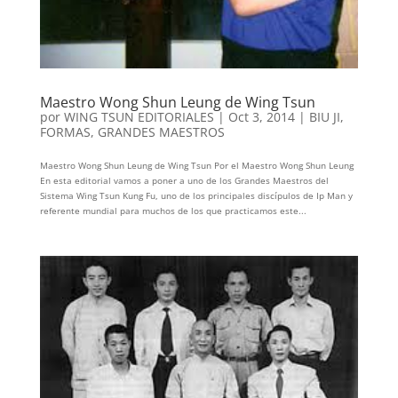
Maestro Wong Shun Leung de Wing Tsun
por
WING TSUN EDITORIALES
|
Oct 3, 2014
|
BIU JI
,
FORMAS
,
GRANDES MAESTROS
Maestro Wong Shun Leung de Wing Tsun Por el Maestro Wong Shun Leung
En esta editorial vamos a poner a uno de los Grandes Maestros del
Sistema Wing Tsun Kung Fu, uno de los principales discípulos de Ip Man y
referente mundial para muchos de los que practicamos este...