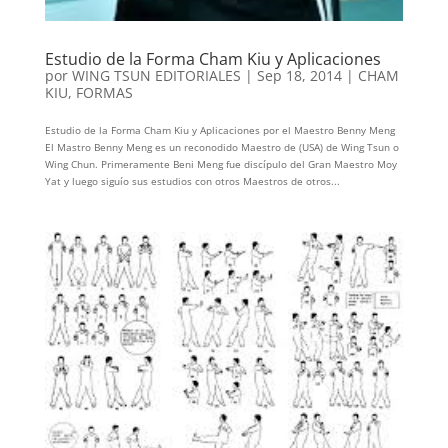
Estudio de la Forma Cham Kiu y Aplicaciones
por
WING TSUN EDITORIALES
|
Sep 18, 2014
|
CHAM
KIU
,
FORMAS
Estudio de la Forma Cham Kiu y Aplicaciones por el Maestro Benny Meng
El Mastro Benny Meng es un reconodido Maestro de (USA) de Wing Tsun o
Wing Chun. Primeramente Beni Meng fue discípulo del Gran Maestro Moy
Yat y luego siguío sus estudios con otros Maestros de otros...