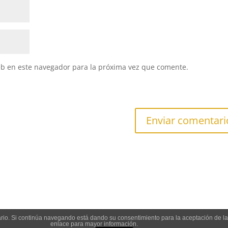
eb en este navegador para la próxima vez que comente.
suario. Si continúa navegando está dando su consentimiento para la aceptación de 
enlace para mayor información.
ESERVED.