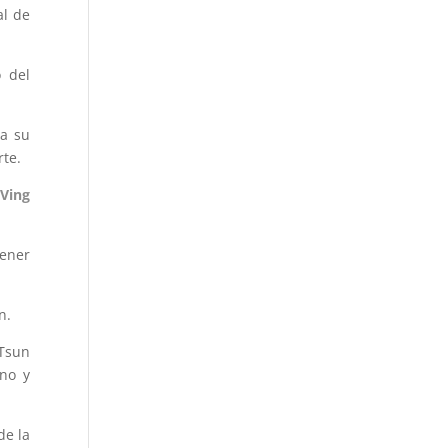
al de
 del
ta su
rte.
Ving
tener
n.
 Tsun
ino y
de la