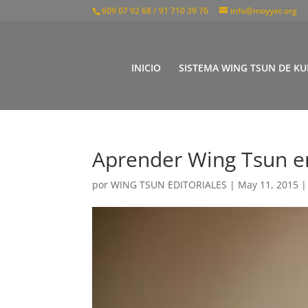
609 07 92 68 / 91 710 39 76
info@moyyat.org
INICIO
SISTEMA WING TSUN DE KU
Aprender Wing Tsun e
por
WING TSUN EDITORIALES
|
May 11, 2015