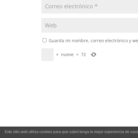
Guarda mi nombre, correo electrónico y w
×
nueve
=
72
Este sitio web utiliza cookies para que usted tenga la mejor experiencia de u
COPYRIGHT 2021 - MOY YAT VING TSUN. ALL R