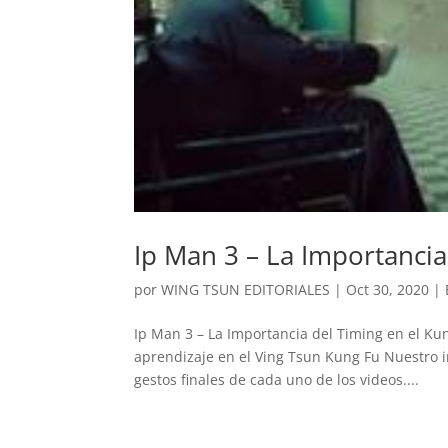
Ip Man 3 – La Importancia
por
WING TSUN EDITORIALES
|
Oct 30, 2020
|
Ip Man 3 – La Importancia del Timing en el K
aprendizaje en el Ving Tsun Kung Fu Nuestro in
gestos finales de cada uno de los videos....