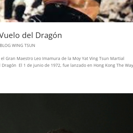
 Vuelo del Dragón
BLOG WING TSUN
r el Gran Maestro Leo Imamura de la Moy Yat Ving Tsun Martial
el Dragón El 1 de junio de 1972, fue lanzado en Hong Kong The Way