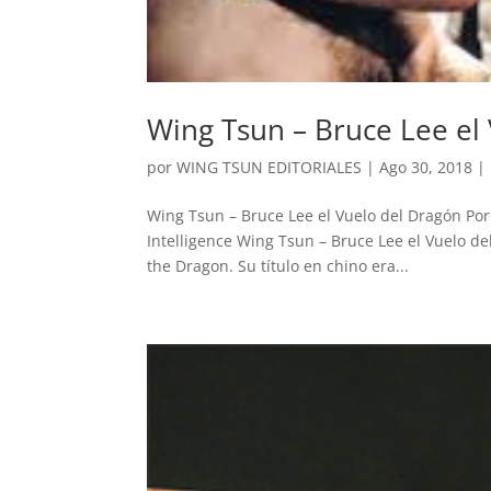
Wing Tsun – Bruce Lee el
por
WING TSUN EDITORIALES
|
Ago 30, 2018
|
Wing Tsun – Bruce Lee el Vuelo del Dragón Po
Intelligence Wing Tsun – Bruce Lee el Vuelo d
the Dragon. Su título en chino era...