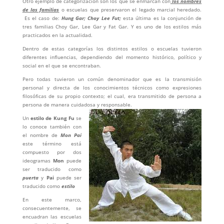
Otro ejemplo de categorización son los que se enmarcan con
los nombres
de las familias
o escuelas que preservaron el legado marcial heredado.
Es el caso de:
Hung Gar; Choy Lee Fut;
esta última es la conjunción de
tres familias Choy Gar, Lee Gar y Fat Gar. Y es uno de los estilos más
practicados en la actualidad.
Dentro de estas categorías los distintos estilos o escuelas tuvieron
diferentes influencias, dependiendo del momento histórico, político y
social en el que se encontraban.
Pero todas tuvieron un común denominador que es la transmisión
personal y directa de los conocimientos técnicos como expresiones
filosóficas de su propio contexto; el cual, era transmitido de persona a
persona de manera cuidadosa y responsable.
Un
estilo de Kung Fu
se
lo conoce también con
el nombre de
Mon Pai
este término está
compuesto por dos
ideogramas
Mon
puede
ser traducido como
puerta
y
Pai
puede ser
traducido como
estilo
En este marco,
consecuentemente, se
encuadran las escuelas