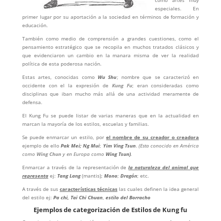
especiales. En
primer lugar por su aportación a la sociedad en términos de formación y
educación.
También como medio de comprensión a grandes cuestiones, como el
pensamiento estratégico que se recopila en muchos tratados clásicos y
que evidenciaron un cambio en la manara misma de ver la realidad
política de esta poderosa nación.
Estas artes, conocidas como
Wu Shu
; nombre que se caracterizó en
occidente con el la expresión de
Kung Fu
; eran consideradas como
disciplinas que iban mucho más allá de una actividad meramente de
defensa.
El Kung Fu se puede listar de varias maneras que en la actualidad en
marcan la mayoría de los estilos, escuelas y familias.
Se puede enmarcar un estilo, por
el nombre de su creador o creadora
ejemplo de ello
Pak Mei;
Ng Mui
;
Yim Ving Tsun
.
(Esta conocido en América
como
Wing Chun
y en Europa como
Wing Tsun)
.
Enmarcar a través de la representación de
la naturaleza del animal que
representa
ej:
Tang Lang
(mantis);
Mono
;
Dragón
; etc.
A través de sus
características técnicas
las cuales definen la idea general
del estilo ej:
Pa chi, Tai Chi Chuan
,
estilo del Borracho
Ejemplos de categorización de Estilos de Kung fu