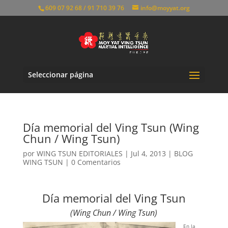
609 07 92 68 / 91 710 39 76
info@moyyat.org
Seleccionar página
Día memorial del Ving Tsun (Wing
Chun / Wing Tsun)
por
WING TSUN EDITORIALES
|
Jul 4, 2013
|
BLOG
WING TSUN
|
0 Comentarios
Día memorial del Ving Tsun
(Wing Chun / Wing Tsun)
En la