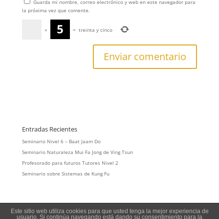
Guarda mi nombre, correo electrónico y web en este navegador para
la próxima vez que comente.
×
=
treinta y cinco
Entradas Recientes
Seminario Nivel 6 – Baat Jaam Do
Seminario Naturaleza Mui Fa Jong de Ving Tsun
Profesorado para futuros Tutores Nivel 2
Seminario sobre Sistemas de Kung Fu
Este sitio web utiliza cookies para que usted tenga la mejor experiencia de
usuario. Si continúa navegando está dando su consentimiento para la