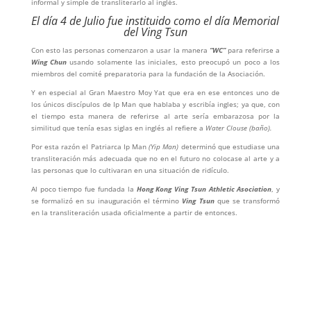
informal y simple de transliterarlo al inglés.
El día 4 de Julio fue instituido como el día Memorial
del Ving Tsun
Con esto las personas comenzaron a usar la manera
“WC”
para referirse a
Wing Chun
usando solamente las iniciales, esto preocupó un poco a los
miembros del comité preparatoria para la fundación de la Asociación.
Y en especial al Gran Maestro Moy Yat que era en ese entonces uno de
los únicos discípulos de Ip Man que hablaba y escribía ingles; ya que, con
el tiempo esta manera de referirse al arte sería embarazosa por la
similitud que tenía esas siglas en inglés al refiere a
Water Clouse (baño).
Por esta razón el Patriarca Ip Man
(Yip Man)
determinó que estudiase una
transliteración más adecuada que no en el futuro no colocase al arte y a
las personas que lo cultivaran en una situación de ridículo.
Al poco tiempo fue fundada la
Hong Kong
Ving
Tsun Athletic Asociation
, y
se formalizó en su inauguración el término
Ving Tsun
que se transformó
en la transliteración usada oficialmente a partir de entonces.