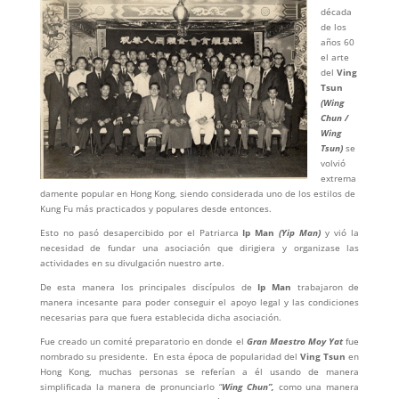
década
de los
años 60
el arte
del
Ving
Tsun
(Wing
Chun /
Wing
Tsun)
se
volvió
extrema
damente popular en Hong Kong, siendo considerada uno de los estilos de
Kung Fu más practicados y populares desde entonces.
Esto no pasó desapercibido por el Patriarca
Ip Man
(Yip Man)
y vió la
necesidad de fundar una asociación que dirigiera y organizase las
actividades en su divulgación nuestro arte.
De esta manera los principales discípulos de
Ip Man
trabajaron de
manera incesante para poder conseguir el apoyo legal y las condiciones
necesarias para que fuera establecida dicha asociación.
Fue creado un comité preparatorio en donde el
Gran Maestro Moy Yat
fue
nombrado su presidente. En esta época de popularidad del
Ving Tsun
en
Hong Kong, muchas personas se referían a él usando de manera
simplificada la manera de pronunciarlo “
Wing Chun”,
como una manera