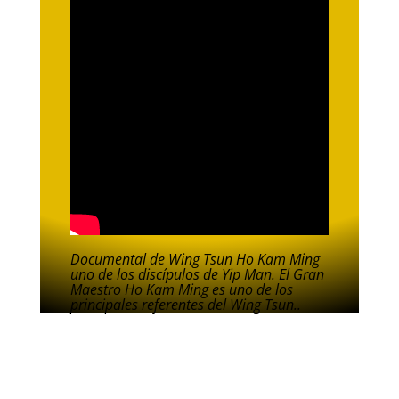
Documental de Wing Tsun Ho Kam Ming
uno de los discípulos de Yip Man. El Gran
Maestro Ho Kam Ming es uno de los
principales referentes del Wing Tsun..