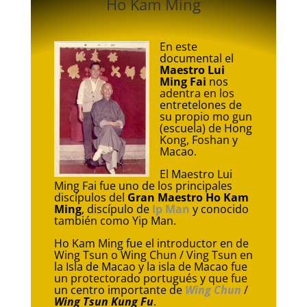
Ho Kam Ming
En este
documental el
Maestro Lui
Ming Fai
nos
adentra en los
entretelones de
su propio mo gun
(escuela) de Hong
Kong, Foshan y
Macao.
El Maestro Lui
Ming Fai fue uno de los principales
discípulos del
Gran Maestro Ho Kam
Ming
, discípulo de
Ip Man
y conocido
también como Yip Man.
Ho Kam Ming fue el introductor en de
Wing Tsun o Wing Chun / Ving Tsun en
la Isla de Macao y la isla de Macao fue
un protectorado portugués y que fue
un centro importante de
Wing Chun
/
Wing Tsun Kung Fu
.