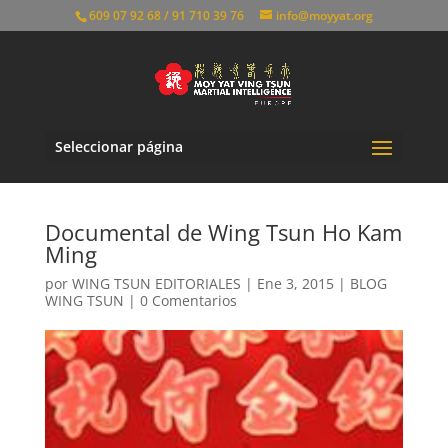
609 07 92 68 / 91 710 39 76
info@moyyat.org
Seleccionar página
Documental de Wing Tsun Ho Kam
Ming
por
WING TSUN EDITORIALES
|
Ene 3, 2015
|
BLOG
WING TSUN
|
0 Comentarios