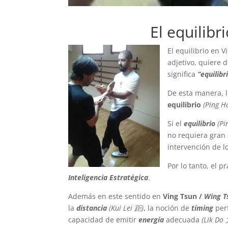
El equilibr
El equilibrio en 
adjetivo, quiere 
significa
“equilibr
De esta manera, 
equilibrio
(Ping 
Si el
equilibrio
(P
no requiera gran 
intervención de l
Por lo tanto, el p
Inteligencia Estratégica
.
Además en este sentido en
Ving Tsun /
Wing T
la
distancia
(Kui Lei 距)
, la noción de
timing
per
capacidad de emitir
energía
adecuada
(Lik Do