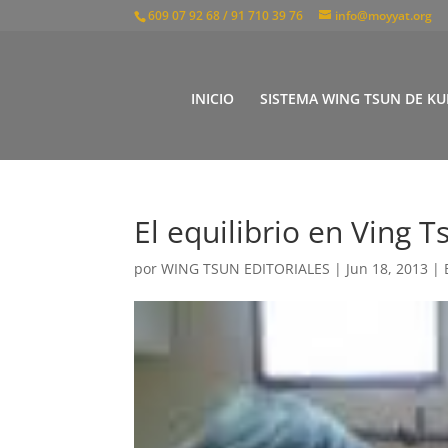
609 07 92 68 / 91 710 39 76
info@moyyat.org
INICIO
SISTEMA WING TSUN DE KU
El equilibrio en Ving 
por
WING TSUN EDITORIALES
|
Jun 18, 2013
|