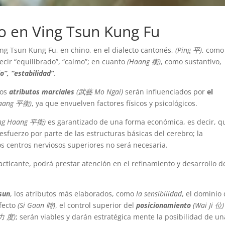
io en Ving Tsun Kung Fu
Ving Tsun Kung Fu, en chino, en el dialecto cantonés,
(Ping 平)
, como
decir “equilibrado”, “calmo”; en cuanto
(Haang 衡)
, como sustantivo,
io”,
“estabilidad”
.
los
atributos marciales
(武藝 Mo Ngai)
serán influenciados por
el
Haang 平衡)
, ya que envuelven factores físicos y psicológicos.
ing Haang 平衡)
es garantizado de una forma económica, es decir, q
esfuerzo por parte de las estructuras básicas del cerebro; la
os centros nerviosos superiores no será necesaria.
racticante, podrá prestar atención en el refinamiento y desarrollo d
sun
, los atributos más elaborados, como
la
sensibilidad
, el dominio
fecto
(Si Gaan 時)
, el control superior del
posicionamiento
(Wai Ji 位)
 力 度)
; serán viables y darán estratégica mente la posibilidad de un