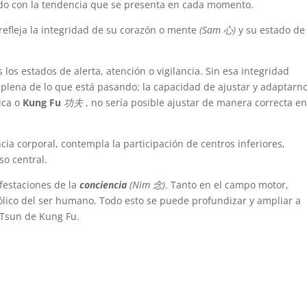
rdo con la tendencia que se presenta en cada momento.
efleja la integridad de su corazón o mente
(Sam 心)
y su estado de
los estados de alerta, atención o vigilancia. Sin esa integridad
 plena de lo que está pasando; la capacidad de ajustar y adaptarn
gica o
Kung Fu
功夫
, no sería posible ajustar de manera correcta e
ia corporal, contempla la participación de centros inferiores,
so central.
ifestaciones de la
conciencia
(Nim 念)
. Tanto en el campo motor,
bólico del ser humano. Todo esto se puede profundizar y ampliar a
g Tsun de Kung Fu.