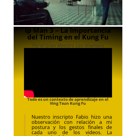
Ip Man 3 – La Importancia
del Timing en el Kung Fu
Por el Gran Maestro Leo Imamura
Todo es un contexto de aprendizaje en el
Ving Tsun Kung Fu
Nuestro inscripto Fabio hizo una
observación con relación a mi
postura y los gestos finales de
cada uno de los videos. La