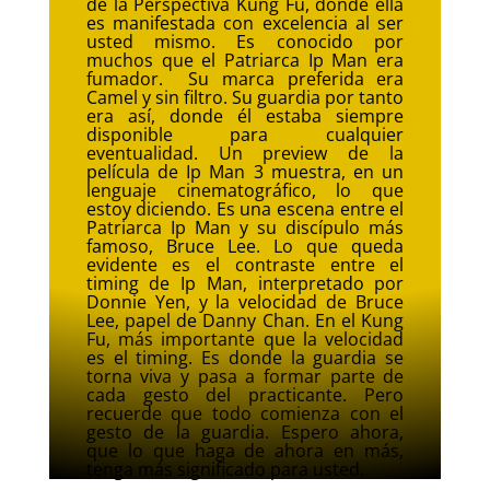
de la Perspectiva Kung Fu, donde ella
es manifestada con excelencia al ser
usted mismo. Es conocido por
muchos que el Patriarca Ip Man era
fumador. Su marca preferida era
Camel y sin filtro. Su guardia por tanto
era así, donde él estaba siempre
disponible para cualquier
eventualidad. Un preview de la
película de Ip Man 3 muestra, en un
lenguaje cinematográfico, lo que
estoy diciendo. Es una escena entre el
Patriarca Ip Man y su discípulo más
famoso, Bruce Lee. Lo que queda
evidente es el contraste entre el
timing de Ip Man, interpretado por
Donnie Yen, y la velocidad de Bruce
Lee, papel de Danny Chan. En el Kung
Fu, más importante que la velocidad
es el timing. Es donde la guardia se
torna viva y pasa a formar parte de
cada gesto del practicante. Pero
recuerde que todo comienza con el
gesto de la guardia. Espero ahora,
que lo que haga de ahora en más,
tenga más significado para usted.