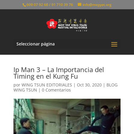
609 07 92 68 / 91 710 39 76
info@moyyat.org
Seleccionar página
Ip Man 3 – La Importancia del
Timing en el Kung Fu
por
WING TSUN EDITORIALES
|
Oct 30, 2020
|
BLOG
WING TSUN
|
0 Comentarios