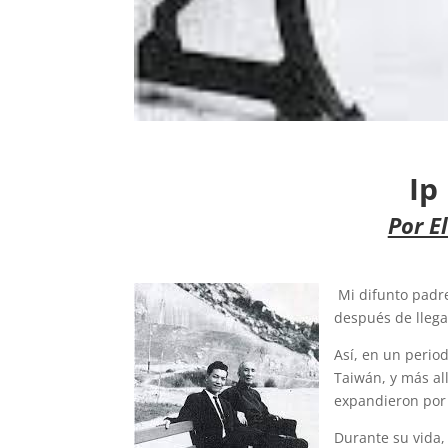
Ip
Por E
Mi difunto padr
después de lleg
Así, en un perio
Taiwán, y más al
expandieron por 
Durante su vida,