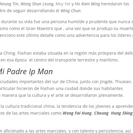
Sheung Tin
,
Wong Shun Leung,
Moy Yat
y
Ho Kam Ming
heredaron los
re de seguir desarrollando el
Wing Chun
.
e durante su vida fue una persona humilde y prudente que nunca 
ismo como el Gran Maestro que , una vez que se produjo su muert
ciono este último detalle como una advertencia para los líderes
tía Ching. Foshan estaba situada en la región más próspera del delt
en esa época el centro del transporte terrestre y marítimo.
i Padre Ip Man
ciudades importantes del sur de China, junto con Jingde, Thuxian, 
particular hicieron de Foshan una ciudad donde sus habitantes
e manera que la cultura y el arte se desarrollaron plenamente.
la cultura tradicional china, la tendencia de los jóvenes a aprende
os de las artes marciales como
Wong Fai Hung
,
Cheung Hung Shing
ficionado a las artes marciales, y con talento y persistencia, así