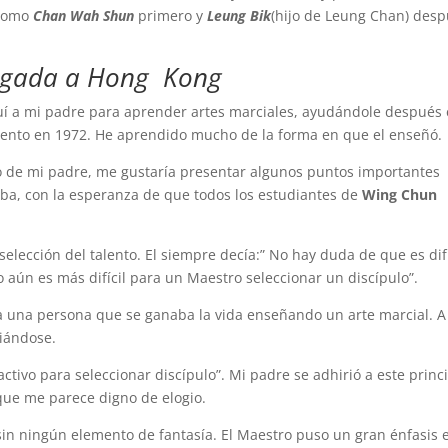
 como
Chan Wah Shun
primero y
Leung Bik
(hijo de Leung Chan) desp
legada a Hong Kong
uí a mi padre para aprender artes marciales, ayudándole después
iento en 1972. He aprendido mucho de la forma en que el enseñó.
to de mi padre, me gustaría presentar algunos puntos importantes
ba, con la esperanza de que todos los estudiantes de
Wing Chun
lección del talento. El siempre decía:” No hay duda de que es difí
 aún es más difícil para un Maestro seleccionar un discípulo”.
a una persona que se ganaba la vida enseñando un arte marcial. A
ciándose.
activo para seleccionar discípulo”. Mi padre se adhirió a este princ
 que me parece digno de elogio.
, sin ningún elemento de fantasía. El Maestro puso un gran énfasis 