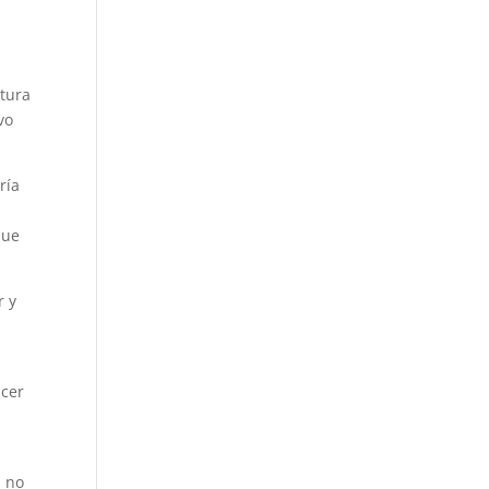
stura
vo
ría
n
que
r y
acer
s no