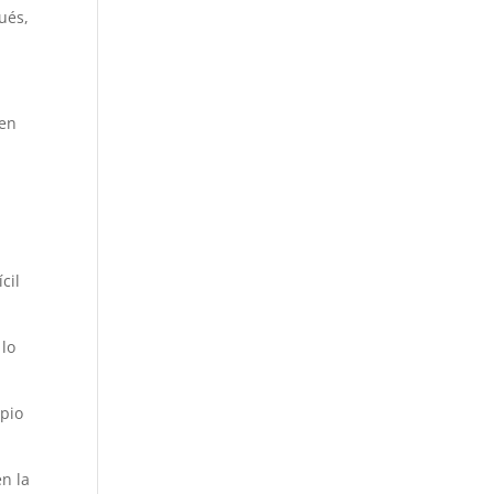
ués,
 en
cil
 lo
ipio
en la