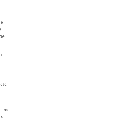
se
e,
 de
a
etc,
r las
o