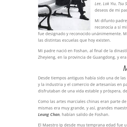
Lee
,
Lok Yiu
,
Tsu 
deseos de mi pad
Mi difunto padr
reconocía a sí m
fue designado y reconocido unánimemente. Men
las distintas escuelas que hoy existen.
Mi padre nació en Foshan, al final de la dinas
Zheyieng, en la provincia de Guangdong, y era 
M
Desde tiempos antiguos había sido una de las 
y la industria y el comercio de artesanías en 
disfrutaban de una vida estable y próspera, d
Como las artes marciales chinas eran parte de 
mismas era muy grande, y así, grandes maestr
Leung Chan
, habían salido de Foshan.
El Maestro Ip desde muy temprana edad fue un a