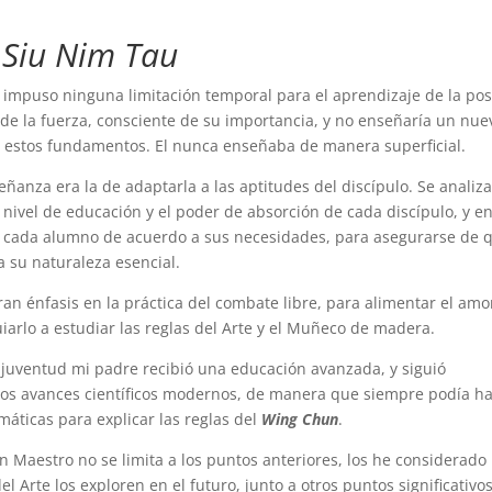
Siu Nim Tau
o impuso ninguna limitación temporal para el aprendizaje de la po
so de la fuerza, consciente de su importancia, y no enseñaría un nue
 estos fundamentos. El nunca enseñaba de manera superficial.
anza era la de adaptarla a las aptitudes del discípulo. Se analiza
el nivel de educación y el poder de absorción de cada discípulo, y e
a cada alumno de acuerdo a sus necesidades, para asegurarse de 
 su naturaleza esencial.
n énfasis en la práctica del combate libre, para alimentar el amo
uiarlo a estudiar las reglas del Arte y el Muñeco de madera.
juventud mi padre recibió una educación avanzada, y siguió
los avances científicos modernos, de manera que siempre podía h
máticas para explicar las reglas del
Wing Chun
.
n Maestro no se limita a los puntos anteriores, los he considerado
 Arte los exploren en el futuro, junto a otros puntos significativo