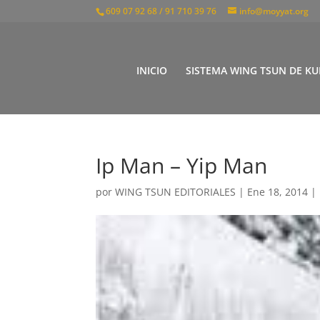
609 07 92 68 / 91 710 39 76
info@moyyat.org
INICIO
SISTEMA WING TSUN DE KU
Ip Man – Yip Man
por
WING TSUN EDITORIALES
|
Ene 18, 2014
|