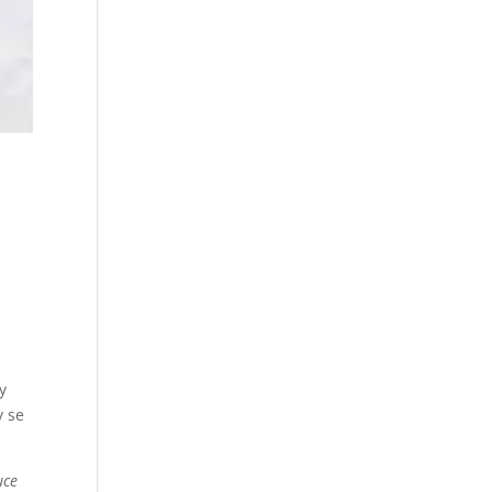
y
y se
uce