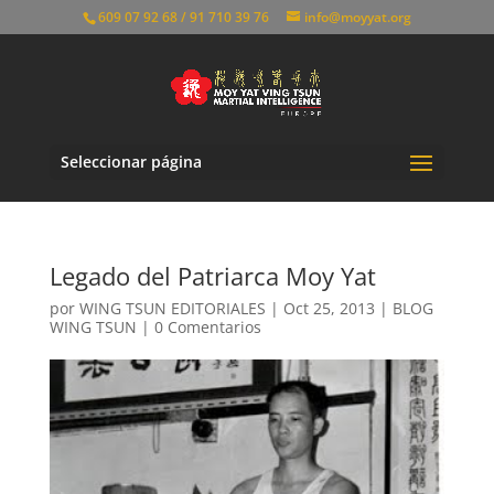
609 07 92 68 / 91 710 39 76
info@moyyat.org
Seleccionar página
Legado del Patriarca Moy Yat
por
WING TSUN EDITORIALES
|
Oct 25, 2013
|
BLOG
WING TSUN
|
0 Comentarios