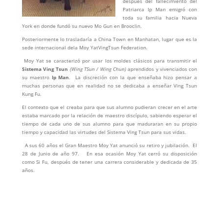
después del fallecimiento del
Patriarca Ip Man emigró con
toda su familia hacia Nueva
York en donde fundó su nuevo Mo Gun en Brooclin.
Posteriormente lo trasladaría a China Town en Manhatan, lugar que es la
sede internacional dela Moy YatVingTsun Federation.
Moy Yat se caracterizó por usar los moldes clásicos para transmitir el
Sistema Ving Tsun
(Wing TSun / Wing Chun)
aprendidos y vivenciados con
su maestro
Ip Man
. La discreción con la que enseñaba hizo pensar a
muchas personas que en realidad no se dedicaba a enseñar Ving Tsun
Kung Fu.
El contexto que el creaba para que sus alumno pudieran crecer en el arte
estaba marcado por la relación de maestro discípulo, sabiendo esperar el
tiempo de cada uno de sus alumno para que maduraran en su propio
tiempo y capacidad las virtudes del Sistema Ving Tsun para sus vidas.
A sus 60 años el Gran Maestro Moy Yat anunció su retiro y jubilación. El
28 de Junio de año 97. En esa ocasión Moy Yat cerró su disposición
como Si Fu, después de tener una carrera considerable y dedicada de 35
años.