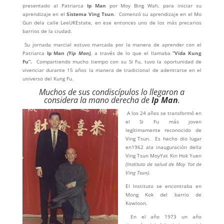
presentado al Patriarca
Ip Man
por Moy Bing Wah, para iniciar su
aprendizaje en el
Sistema Ving Tsun
. Comenzó su aprendizaje en el Mo
Gun dela calle LeeUKEstate, en ese entonces uno de los más precarios
barrios de la ciudad.
Su jornada marcial estuvo marcada por la manera de aprender con el
Patriarca
Ip Man
(Yip Man),
a través de lo que el llamaba
“Vida Kung
Fu”.
Compartiendo mucho tiempo con su Si Fu, tuvo la oportunidad de
vivenciar durante 15 años la manera de tradicional de adentrarse en el
universo del Kung Fu.
Muchos de sus condiscípulos lo llegaron a
considera la mano derecha de
Ip Man
.
A los 24 años se transformó en
el Si Fu más joven
legítimamente reconocido de
Ving Tsun. Es hecho dio lugar
en1962 ala inauguración della
Ving Tsun MoyYat Kin Hok Yuen
(Instituto de salud de Moy Yat de
Ving Tsun).
El Instituto se encontraba en
Mong Kok del barrio de
Kowloon.
En el año 1973 un año