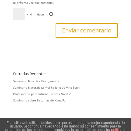
la próxima vez que comente.
×
4
=
doce
Entradas Recientes
Seminario Nivel 6 – Baat Jaam Do
Seminario Naturaleza Mui Fa Jong de Ving Tsun
Profesorado para futuros Tutores Nivel 2
Seminario sobre Sistemas de Kung Fu
Este sitio web utiliza cookies para que usted tenga la mejor experiencia de
usuario. Si continúa navegando está dando su consentimiento para la
aceptación de las mencionadas cookies y la aceptación de nuestra
política de