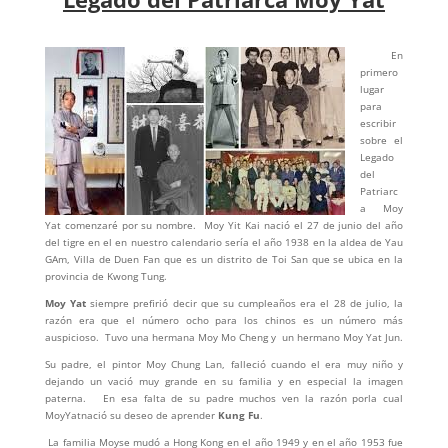
En
primero
lugar
para
escribir
sobre el
Legado
del
Patriarc
a Moy
Yat comenzaré por su nombre. Moy Yit Kai nació el 27 de junio del año
del tigre en el en nuestro calendario sería el año 1938 en la aldea de Yau
GAm, Villa de Duen Fan que es un distrito de Toi San que se ubica en la
provincia de Kwong Tung.
Moy Yat
siempre prefirió decir que su cumpleaños era el 28 de julio, la
razón era que el número ocho para los chinos es un número más
auspicioso. Tuvo una hermana Moy Mo Cheng y un hermano Moy Yat Jun.
Su padre, el pintor Moy Chung Lan, falleció cuando el era muy niño y
dejando un vació muy grande en su familia y en especial la imagen
paterna. En esa falta de su padre muchos ven la razón porla cual
MoyYatnació su deseo de aprender
Kung Fu
.
La familia Moyse mudó a Hong Kong en el año 1949 y en el año 1953 fue