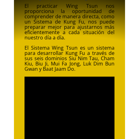
El practicar Wing Tsun nos
proporciona la oportunidad de
comprender de manera directa, como
un Sistema de Kung Fu, nos puede
preparar mejor para ajustarnos más
eficientemente a cada situación del
nuestro día a día.
El Sistema Wing Tsun es un sistema
para desarrollar Kung Fu a través de
sus seis dominios Siu Nim Tau, Cham
Kiu, Biu Ji, Mui Fa Jong, Luk Dim Bun
Gwan y Baat Jaam Do.