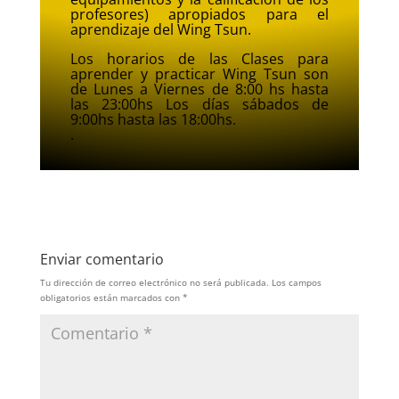
profesores) apropiados para el
aprendizaje del Wing Tsun.
Los horarios de las Clases para
aprender y practicar Wing Tsun son
de Lunes a Viernes de 8:00 hs hasta
las 23:00hs Los días sábados de
9:00hs hasta las 18:00hs.
.
Enviar comentario
Tu dirección de correo electrónico no será publicada.
Los campos
obligatorios están marcados con
*