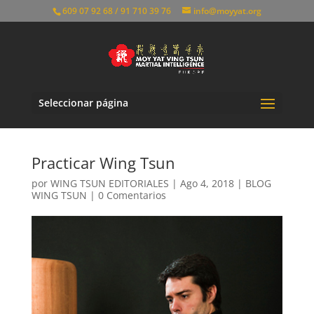
609 07 92 68 / 91 710 39 76
info@moyyat.org
Seleccionar página
Practicar Wing Tsun
por
WING TSUN EDITORIALES
|
Ago 4, 2018
|
BLOG
WING TSUN
|
0 Comentarios