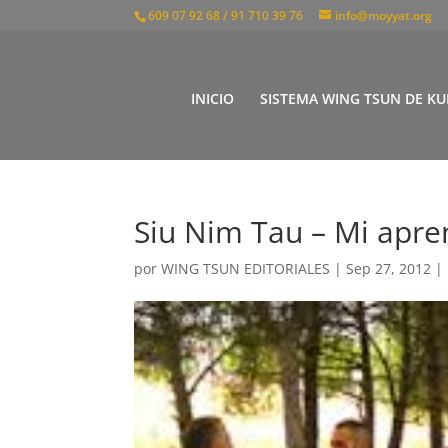
609 07 92 68 / 91 710 39 76
info@moyyat.org
INICIO
SISTEMA WING TSUN DE KU
Siu Nim Tau – Mi apre
por
WING TSUN EDITORIALES
|
Sep 27, 2012
|