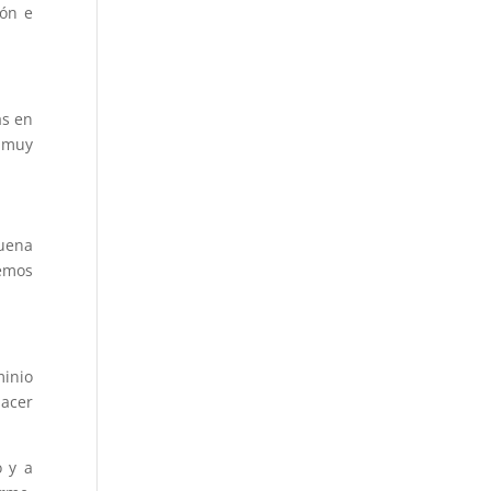
ión e
as en
r muy
buena
remos
minio
hacer
o y a