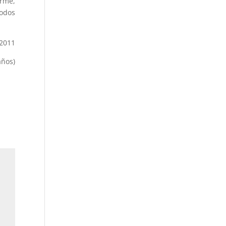
rme,
todos
 2011
años)