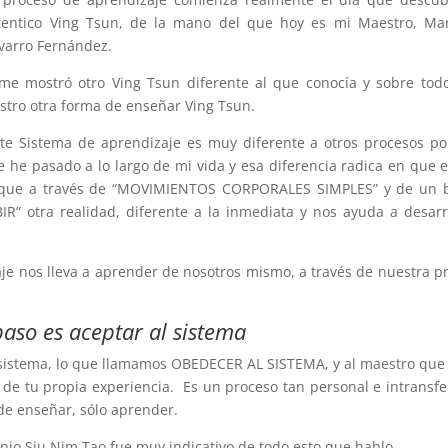
tentico Ving Tsun, de la mano del que hoy es mi Maestro, Mar
varro Fernández.
 me mostró otro Ving Tsun diferente al que conocía y sobre to
stro otra forma de enseñar Ving Tsun.
te Sistema de aprendizaje es muy diferente a otros procesos po
e he pasado a lo largo de mi vida y esa diferencia radica en que 
”, que a través de “MOVIMIENTOS CORPORALES SIMPLES” y de un 
R” otra realidad, diferente a la inmediata y nos ayuda a desarr
e nos lleva a aprender de nosotros mismo, a través de nuestra p
aso es aceptar al sistema
sistema, lo que llamamos OBEDECER AL SISTEMA, y al maestro que 
s de tu propia experiencia. Es un proceso tan personal e intransfe
de enseñar, sólo aprender.
nio Siu Nim Tao fue muy indicativo de todo esto que hablo.