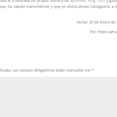
ado el y valorado mi propia manera de
aprender Ving Tsun
y guia
 que ha sabido transmitirme y que yo ahora deseo contagiaros a 
Fecha: 29 de Enero de
Por: Pedro (49 
licada.
Los campos obligatorios están marcados con
*