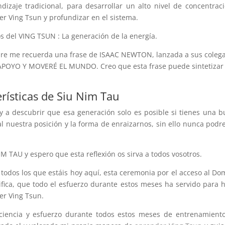
izaje tradicional, para desarrollar un alto nivel de concentrac
r Ving Tsun y profundizar en el sistema.
 del VING TSUN : La generación de la energía.
pre me recuerda una frase de ISAAC NEWTON, lanzada a sus coleg
APOYO Y MOVERÉ EL MUNDO. Creo que esta frase puede sintetiza
rísticas de Siu Nim Tau
 a descubrir que esa generación solo es posible si tienes una 
l nuestra posición y la forma de enraizarnos, sin ello nunca pod
IM TAU y espero que esta reflexión os sirva a todos vosotros.
 todos los que estáis hoy aquí, esta ceremonia por el acceso al Do
fica, que todo el esfuerzo durante estos meses ha servido para 
er Ving Tsun.
ciencia y esfuerzo durante todos estos meses de entrenamient