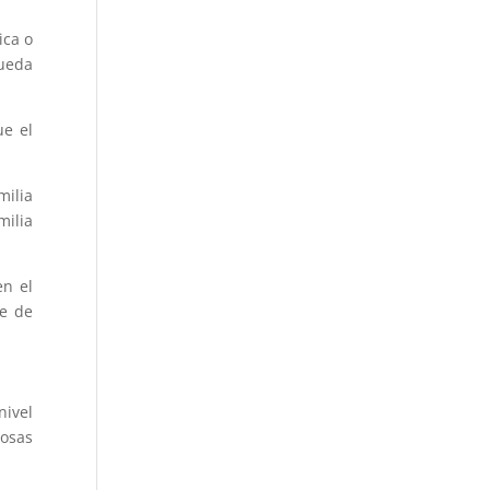
ica o
ueda
ue el
milia
milia
en el
te de
nivel
osas