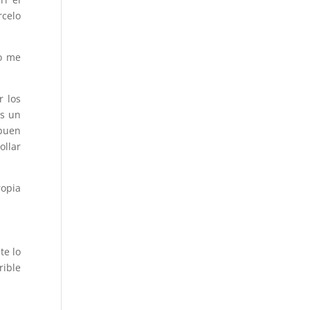
celo
do me
r los
es un
buen
ollar
ropia
te lo
rible