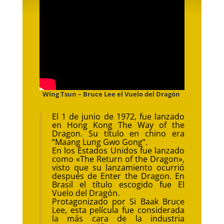
Wing Tsun – Bruce Lee el Vuelo del Dragón
El 1 de junio de 1972, fue lanzado
en Hong Kong The Way of the
Dragon. Su título en chino era
“Maang Lung Gwo Gong”.
En los Estados Unidos fue lanzado
como «The Return of the Dragon»,
visto que su lanzamiento ocurrió
después de Enter the Dragon. En
Brasil el título escogido fue El
Vuelo del Dragón.
Protagonizado por Si Baak Bruce
Lee, esta película fue considerada
la más cara de la industria