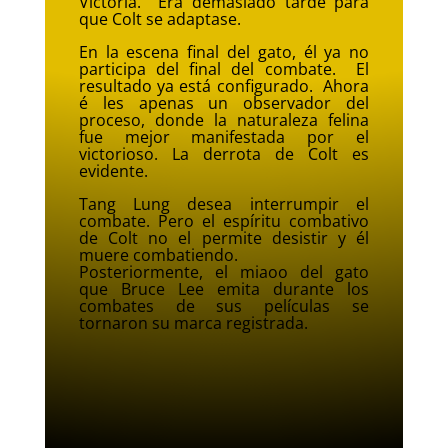
Victoria. Era demasiado tarde para
que Colt se adaptase.
En la escena final del gato, él ya no
participa del final del combate. El
resultado ya está configurado. Ahora
é les apenas un observador del
proceso, donde la naturaleza felina
fue mejor manifestada por el
victorioso. La derrota de Colt es
evidente.
Tang Lung desea interrumpir el
combate. Pero el espíritu combativo
de Colt no el permite desistir y él
muere combatiendo.
Posteriormente, el miaoo del gato
que Bruce Lee emita durante los
combates de sus películas se
tornaron su marca registrada.