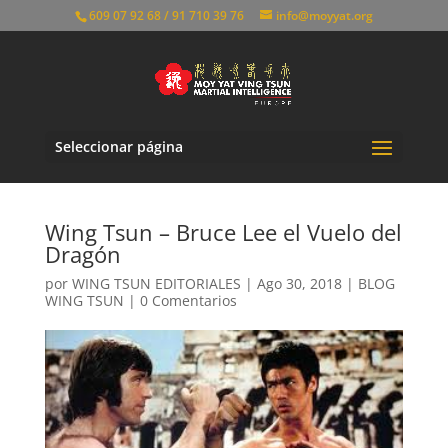
609 07 92 68 / 91 710 39 76
info@moyyat.org
Seleccionar página
Wing Tsun – Bruce Lee el Vuelo del
Dragón
por
WING TSUN EDITORIALES
|
Ago 30, 2018
|
BLOG
WING TSUN
|
0 Comentarios