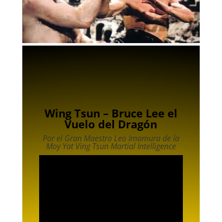
Wing Tsun – Bruce Lee el
Vuelo del Dragón
Por el Gran Maestro Leo Imamura de la
Moy Yat Ving Tsun Martial Intelligence