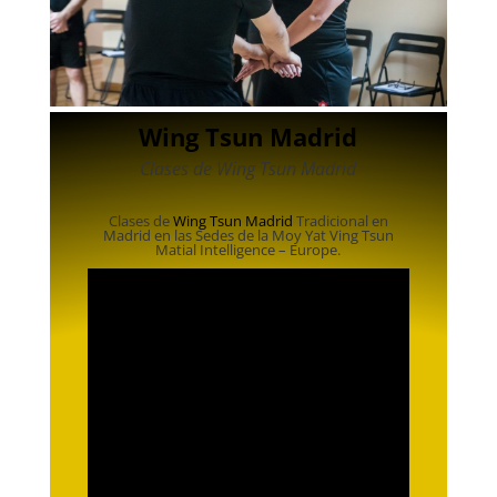
Wing Tsun Madrid
Clases de Wing Tsun Madrid
Clases de
Wing Tsun Madrid
Tradicional en
Madrid en las Sedes de la Moy Yat Ving Tsun
Matial Intelligence – Europe.