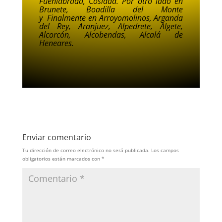
Fuenlabrada,
Coslada.
Por otro lado en
Brunete, Boadilla del Monte
y
Finalmente en Arroyomolinos, Arganda
del Rey, Aranjuez, Alpedrete, Algete,
Alcorcón, Alcobendas, Alcalá de
Heneares.
Enviar comentario
Tu dirección de correo electrónico no será publicada.
Los campos
obligatorios están marcados con
*