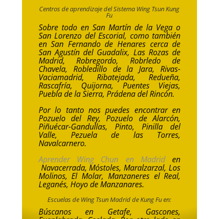
Centros de aprendizaje del Sistema Wing Tsun Kung
Fu
Sobre todo en San Martín de la Vega o
San Lorenzo del Escorial, como también
en San Fernando de Henares cerca de
San Agustín del Guadalix,
Las Rozas de
Madrid, Robregordo, Robrledo de
Chavela, Robledillo de la Jara, Rivas-
Vaciamadrid, Ribatejada, Redueña,
Rascafría, Quijorna, Puentes Viejas,
Puebla de la Sierra, Prádena del Rincón.
Por lo tanto nos puedes encontrar en
Pozuelo del Rey, Pozuelo de Alarcón,
Piñuécar-Gandullas, Pinto, Pinilla del
Valle, Pezuela de las Torres,
Navalcarnero.
Aprender Wing Chun en Madrid
en
Navacerrada, Móstoles, Maralzarzal, Los
Molinos, El Molar, Manzaneres el Real,
Leganés, Hoyo de Manzanares.
Escuelas de Wing Tsun Madrid de Kung Fu en:
Búscanos en Getafe, Gascones,