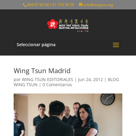
609 07 92 68 / 91 710 39 76
info@moyyat.org
Seleccionar página
Wing Tsun Madrid
por
WING TSUN EDITORIALES
|
Jun 24, 2012
|
BLOG
WING TSUN
|
0 Comentarios