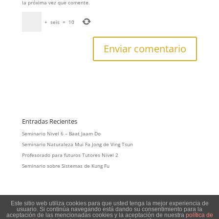
la próxima vez que comente.
+
seis
=
10
Entradas Recientes
Seminario Nivel 6 – Baat Jaam Do
Seminario Naturaleza Mui Fa Jong de Ving Tsun
Profesorado para futuros Tutores Nivel 2
Seminario sobre Sistemas de Kung Fu
Este sitio web utiliza cookies para que usted tenga la mejor experiencia de
usuario. Si continúa navegando está dando su consentimiento para la
aceptación de las mencionadas cookies y la aceptación de nuestra
política de