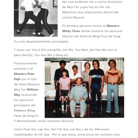
del cual podemos ver a varios discípulos
de Moy Yat y que hoy en día son
Maestros muy importantes dentro del
círculo Marcial.
En primera persona vemos al
Maestro
Micky Chan
donde muestra las posturas
básicas del Sistema Wing Tsun de Kung
Fu y los desplazamientos principales.
Y estas son Yee Ji Kim Jueng Ma, Joh Ma, Yau Mah, Joh Hau Ma (con el
peso detrás), Yau Hau Ma y Kway Jat.
Posteriormente
veremos a el
Maestro Pete
Pajil
con el hijo
del Gran Maestro
Moy Yat
William
Moy
realizando
los ejercicios
principales del
Sistema Wing
Tsun
de Kung Fu.
Y demostrando varias nociones técnicas.
Como
Paak Sao, Lap Sao, Dan Chi Sao, Luk Sao
y de las diferentes
modalidades de Chi Sao. Por lo que estas, enmcarcan en contexto más