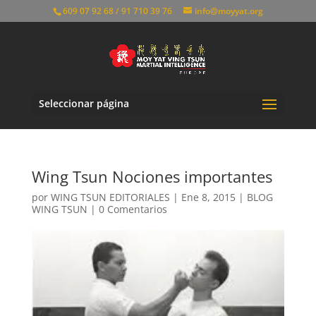
609 07 92 68 / 91 710 39 76
info@moyyat.org
Seleccionar página
Wing Tsun Nociones importantes
por
WING TSUN EDITORIALES
|
Ene 8, 2015
|
BLOG
WING TSUN
|
0 Comentarios