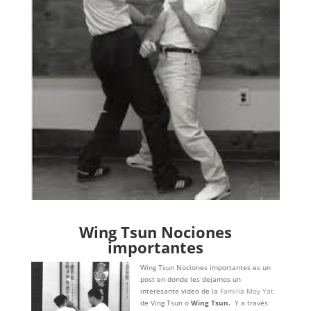
Wing Tsun Nociones
importantes
Wing Tsun Nociones importantes es un
post en donde les dejamos un
interesante video de la
Familia Moy Yat
de Ving Tsun o
Wing Tsun.
Y a través